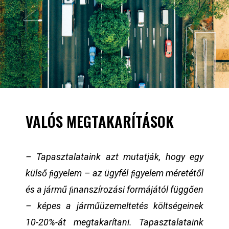
VALÓS MEGTAKARÍTÁSOK
– Tapasztalataink azt mutatják, hogy egy
külső ﬁgyelem – az ügyfél ﬁgyelem méretétől
és a jármű ﬁnanszírozási formájától függően
– képes a járműüzemeltetés költségeinek
10-20%-át megtakarítani. Tapasztalataink