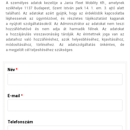
A személyes adatok kezelője a Jania Fleet Mobility Kft., amelynek
székhelye 1137 Budapest, Szent István park 14. 1. em. 3. ajtó alatt
található. Az adatokat azért gyűjtik, hogy az érdeklődők kapcsolatba
léphessenek az ügyintézővel, és részletes tájékoztatást kapjanak
a nyújtott szolgáltatásokról. Az Adminisztrátor az adatokat nem teszi
hozzáférhetővé és nem adja át harmadik félnek. Az adatokat
a hozzájárulás visszavonásáig tárolják. Az érintettnek joga van az
adataihoz való hozzáféréshez, azok helyesbítéséhez, kijavításához,
módosításához, törléséhez. Az adatszolgáltatás önkéntes, de
a megjelölt cél teljesítéséhez szükséges.
Név
*
E-mail
*
Telefonszám