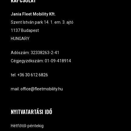
KAPCSOLAT
Jania Fleet Mobility Kft.
Szent István park 14. 1. em. 3. ajtó
1137 Budapest
HUNGARY
Adószám: 32338263-2-41
Cégjegyzékszám: 01-09-418914
tel. +36 30 612 6826
mail:
office@fleetmobility.hu
NYITVATARTÁSI IDŐ
Hétfőtől-péntekig