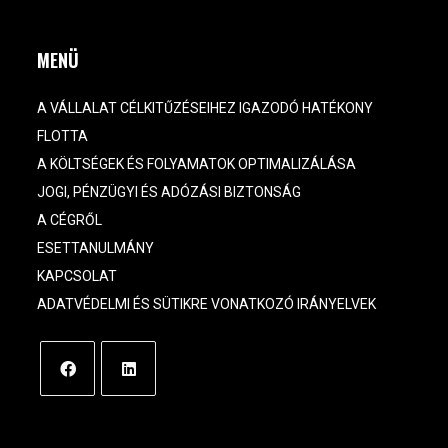
MENÜ
A VÁLLALAT CÉLKITŰZÉSEIHEZ IGAZODÓ HATÉKONY
FLOTTA
A KÖLTSÉGEK ÉS FOLYAMATOK OPTIMALIZÁLÁSA
JOGI, PÉNZÜGYI ÉS ADÓZÁSI BIZTONSÁG
A CÉGRŐL
ESETTANULMÁNY
KAPCSOLAT
ADATVÉDELMI ÉS SÜTIKRE VONATKOZÓ IRÁNYELVEK