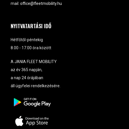
mail:
office@fleetmobility.hu
NYITVATARTÁSI IDŐ
Hétfőtől-péntekig
8.00 - 17.00 óra között
A JANIA FLEET MOBILITY
az év 365 napján,
a nap 24 órájában
áll ügyfelei rendelkezésére.