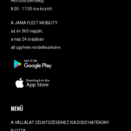
Hétfőtől-péntekig
8.00 - 17.00 óra között
A JANIA FLEET MOBILITY
az év 365 napján,
a nap 24 órájában
áll ügyfelei rendelkezésére.
MENÜ
A VÁLLALAT CÉLKITŰZÉSEIHEZ IGAZODÓ HATÉKONY
FLOTTA