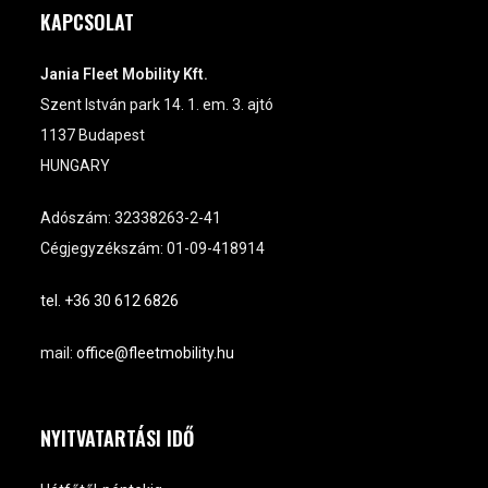
KAPCSOLAT
Jania Fleet Mobility Kft.
Szent István park 14. 1. em. 3. ajtó
1137 Budapest
HUNGARY
Adószám: 32338263-2-41
Cégjegyzékszám: 01-09-418914
tel. +36 30 612 6826
mail:
office@fleetmobility.hu
NYITVATARTÁSI IDŐ