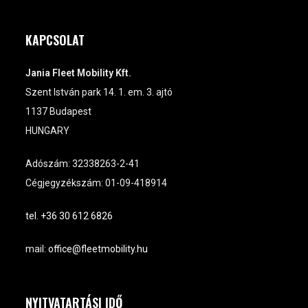
KAPCSOLAT
Jania Fleet Mobility Kft.
Szent István park 14. 1. em. 3. ajtó
1137 Budapest
HUNGARY
Adószám: 32338263-2-41
Cégjegyzékszám: 01-09-418914
tel. +36 30 612 6826
mail:
office@fleetmobility.hu
NYITVATARTÁSI IDŐ