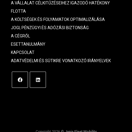
A VÁLLALAT CÉLKITŰZÉSEIHEZ IGAZODÓ HATÉKONY
FLOTTA
A KÖLTSÉGEK ÉS FOLYAMATOK OPTIMALIZÁLÁSA
JOGI, PÉNZÜGYI ÉS ADÓZÁSI BIZTONSÁG
A CÉGRŐL
ESETTANULMÁNY
KAPCSOLAT
ADATVÉDELMI ÉS SÜTIKRE VONATKOZÓ IRÁNYELVEK
Copyright 2026 ©
Jania Fleet Mobility