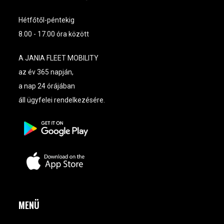
Hétfőtől-péntekig
8.00 - 17.00 óra között
A JANIA FLEET MOBILITY
az év 365 napján,
a nap 24 órájában
áll ügyfelei rendelkezésére.
MENÜ